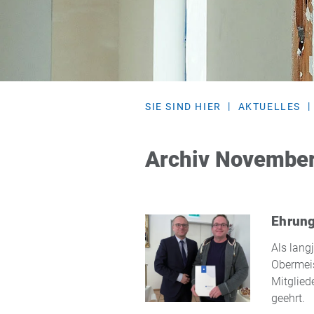
SIE SIND HIER
AKTUELLES
Archiv Novembe
Ehrun
Als lang
Obermeis
Mitglied
geehrt.