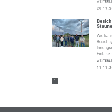
WEITERL
28.11.2
Besich
Staun
Wie kann
Besichti
Innungsm
Einblick
WEITERL
11.11.2
1